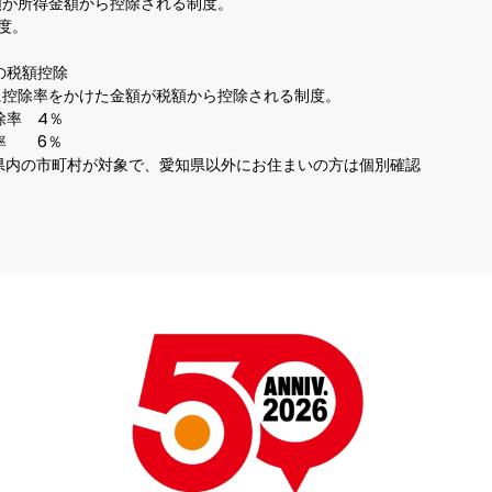
額が所得金額から控除される制度。



額控除

に控除率をかけた金額が税額から控除される制度。

　4％

　6％

知県内の市町村が対象で、愛知県以外にお住まいの方は個別確認